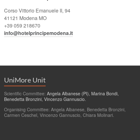
Corso Vittorio Emanuele II, 94
41121 Modena MO
+39 059 218670
info@hotelprincipemodena.it
UniMore Unit
Scientific Committee:
Angela Albanese (PI), Marina Bondi,
Benedetta Bronzini, Vincenzo Gannuscio.
Organising Committee: Angela Albanese, Benedetta Bronzini,
Carmen Ceschel, Vincenzo Gannuscio, Chiara Molinari.